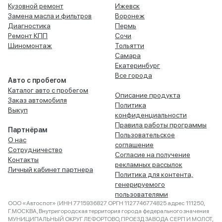
Кузовной ремонт
Ижевск
Замена масла и фильтров
Воронеж
Диагностика
Пермь
Ремонт КПП
Сочи
Шиномонтаж
Тольятти
Самара
Екатеринбург
Все города
Авто с пробегом
Каталог авто с пробегом
Описание продукта
Заказ автомобиля
Политика
Выкуп
конфиденциальности
Правила работы программы
Партнёрам
Пользовательское
О нас
соглашение
Сотрудничество
Согласие на получение
Контакты
рекламных рассылок
Личный кабинет партнера
Политика для контента,
генерируемого
пользователями
ООО «Автоспот» (ИНН 7715936827 ОРГН 1127746774825 адрес 111250,
Г.МОСКВА, Внутригородская территория города федерального значения
МУНИЦИПАЛЬНЫЙ ОКРУГ ЛЕФОРТОВО, ПРОЕЗД ЗАВОДА СЕРП И МОЛОТ,