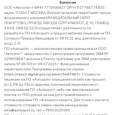
Вакансии
ООО «Автоспот» (ИНН 7715936827 ОРГН 1127746774825
адрес 111250, Г.МОСКВА, Внутригородская территория города
федерального значения МУНИЦИПАЛЬНЫЙ ОКРУГ
ЛЕФОРТОВО, ПРОЕЗД ЗАВОДА СЕРП И МОЛОТ, Д. 10, ПОМЕЩ.
41Н/9, ОКВЭД 62.0) осуществляет деятельность по
разработке ПО «Autospot» и предоставлению лицензий на ПО.
Согласно Приказу Минцифры от 08.10.22, вид деятельности
(код): 2.01.
ПО «Autospot» — исключительные права принадлежат ООО
"Автоспот": свидетельство о регистрации программы ЭВМ №
2018618687, внесена в Реестр программ для ЭВМ, реестровая
запись № 28745 от 09.07.2025 г. Функциональные
характеристики Программы указаны по ссылке:
https://reestr.digital.gov.ru/reestr/3467687/
. Стоимость
лицензии на ПО «Autospot» определяется либо как процент
(от 2,5% до 3%) от выручки, полученной лицензиатом от
использования ПО «Autospot», либо как фиксированный
платеж от 1100 рублей за каждого привлеченного с
использованием ПО «Autospot» клиента. Для точного расчета
стоимости отправьте заявку нашим менеджерам
info@autospot.ru
, тел. +78003020583