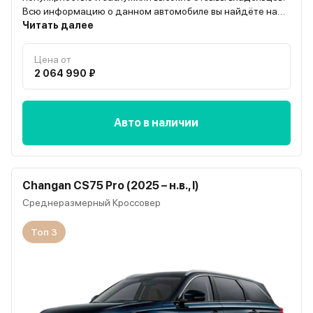
Всю информацию о данном автомобиле вы найдёте на
странице “О модели”
Читать далее
Цена от
2 064 990 ₽
Авто в наличии
Changan CS75 Pro (2025 – н.в., I)
Среднеразмерный Кроссовер
Топ 3