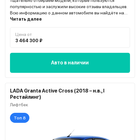
тщательно отбираем модели, которые пользуются
популярностью и заслужили высокие отзывы владельцев.
Всю информацию о данном автомобиле вы найдёте на
странице “О модели”
Читать далее
Цена от
3 464 300 ₽
Авто в наличии
LADA Granta Active Cross (2018 – н.в., I
Рестайлинг)
Лифтбек
Топ 8