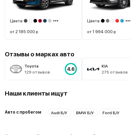
Цвета:
Цвета:
от
2 185 000
р
от
1 994 000
р
Отзывы о марках авто
Toyota
KIA
4.6
129 отзывов
275 отзывов
Наши клиенты ищут
Авто с пробегом
Audi Б/У
BMW Б/У
Ford Б/У
Hyu