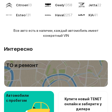
Citroen
13
Geely
1358
Jetta
22
Esteo
131
Haval
2257
KIA
41
Все авто есть в наличии, каждый автомобиль имеет
конкретный VIN
Интересно
ТО и ремонт
Автомобили
Купите новый TENET
с пробегом
онлайн и заберите у
дилера