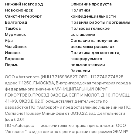
Нижний Новгород
Описание продукта
Новосибирск
Политика
Санкт-Петербург
конфиденциальности
Волгоград
Правила работы программы
Тамбов
Пользовательское
Мурманск
соглашение
Уфа
Согласие на получение
Челябинск
рекламных рассылок
Ижевск
Политика для контента,
Воронеж
генерируемого
Пермь
пользователями
Вакансии
ООО «Автоспот» (ИНН 7715936827 ОРГН 1127746774825
адрес 111250, Г.МОСКВА, Внутригородская территория города
федерального значения МУНИЦИПАЛЬНЫЙ ОКРУГ
ЛЕФОРТОВО, ПРОЕЗД ЗАВОДА СЕРП И МОЛОТ, Д. 10, ПОМЕЩ.
41Н/9, ОКВЭД 62.0) осуществляет деятельность по
разработке ПО «Autospot» и предоставлению лицензий на ПО.
Согласно Приказу Минцифры от 08.10.22, вид деятельности
(код): 2.01.
ПО «Autospot» — исключительные права принадлежат ООО
"Автоспот": свидетельство о регистрации программы ЭВМ №