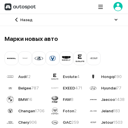
Главная
Назад
Марки новых авто
Audi
12
Evolute
4
Hongqi
190
Belgee
787
EXEED
471
Hyundai
77
BMW
16
FAW
8
Jaecoo
1438
Changan
1706
Foton
2
Jeland
183
Chery
906
GAC
259
Jetour
1503